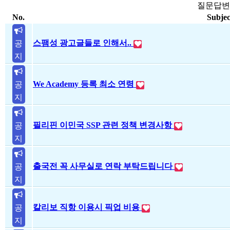
질문답변
No.
Subjec
스팸성 광고글들로 인해서..
공
지
We Academy 등록 최소 연령
공
지
필리핀 이민국 SSP 관련 정책 변경사항
공
지
출국전 꼭 사무실로 연락 부탁드립니다
공
지
칼리보 직항 이용시 픽업 비용
공
지