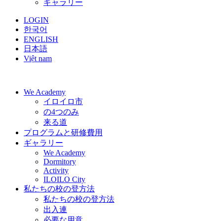
ギャラリー
LOGIN
한국어
ENGLISH
日本語
Việt nam
We Academy
イロイロ市
の4つのみ
来る道
プログラムと研修費用
ギャラリー
We Academy
Dormitory
Activity
ILOILO City
私たちの校の登方法
私たちの校の登方法
出入連
必要な用意