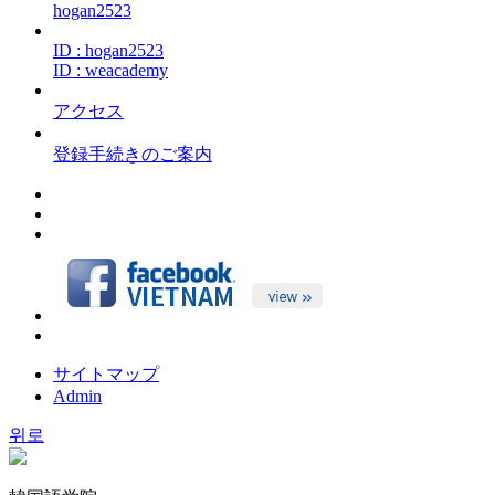
hogan2523
ID : hogan2523
ID : weacademy
アクセス
登録手続きのご案内
サイトマップ
Admin
위로