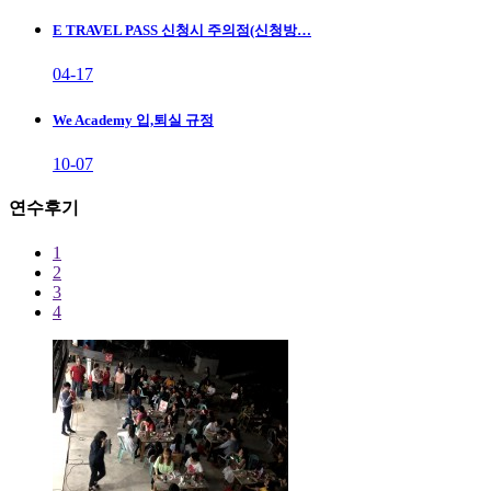
E TRAVEL PASS 신청시 주의점(신청방…
04-17
We Academy 입,퇴실 규정
10-07
연수후기
1
2
3
4