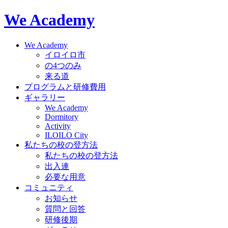
We Academy
We Academy
イロイロ市
の4つのみ
来る道
プログラムと研修費用
ギャラリー
We Academy
Dormitory
Activity
ILOILO City
私たちの校の登方法
私たちの校の登方法
出入連
必要な用意
コミュニティ
お知らせ
質問と回答
研修後期