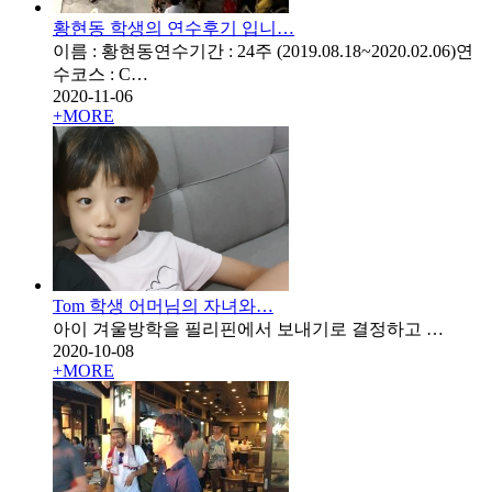
황현동 학생의 연수후기 입니…
이름 : 황현동연수기간 : 24주 (2019.08.18~2020.02.06)연
수코스 : C…
2020-11-06
+
MORE
Tom 학생 어머님의 자녀와…
아이 겨울방학을 필리핀에서 보내기로 결정하고 …
2020-10-08
+
MORE