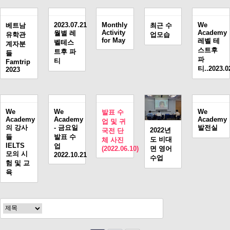
2023.07.21
Monthly
We
베트남
최근 수
Activity
Academy
월별 레
유학관
업모습
for May
레벨 테
벨테스
계자분
스트후
트후 파
들
파
티
Famtrip
티..2023.0
2023
We
We
We
발표 수
Academy
Academy
Academy
업 및 귀
의 강사
- 금요일
발전실
2022년
국전 단
들
발표 수
도 비대
체 사진
IELTS
업
면 영어
(2022.06.10)
모의 시
2022.10.21
수업
험 및 교
육