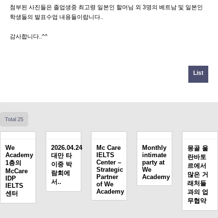
첨부된 사진들은 졸업생중 최고령 일본인 할머님 외 3명의 베트남 및 일본인
학생들의 발표수업 내용들이랍니다..
감사합니다..^^
List
Total 25
We
2026.04.24
Mc Care
Monthly
몽골 울
Academy
IELTS
intimate
대만 타
란바토
Center –
party at
1층의
이중 박
르에서
Strategic
We
McCare
람회에
많은 거
Partner
Academy
IDP
서..
래처들
of We
IELTS
Academy
과의 업
센터
무협약