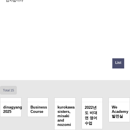
감사합니다
List
Total 15
dinagyang
Business
kurokawa
We
2022년
2025
Course
sisters,
Academy
도 비대
misaki
발전실
면 영어
and
수업
nozomi