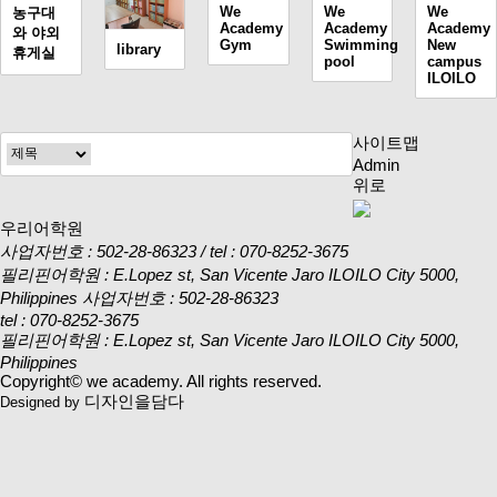
We
We
We
농구대
Academy
Academy
Academy
와 야외
Gym
Swimming
New
library
휴게실
pool
campus
ILOILO
사이트맵
Admin
위로
우리어학원
사업자번호 : 502-28-86323 / tel : 070-8252-3675
필리핀어학원 : E.Lopez st, San Vicente Jaro ILOILO City 5000,
Philippines
사업자번호 : 502-28-86323
tel : 070-8252-3675
필리핀어학원 : E.Lopez st, San Vicente Jaro ILOILO City 5000,
Philippines
Copyright© we academy. All rights reserved.
디자인을담다
Designed by