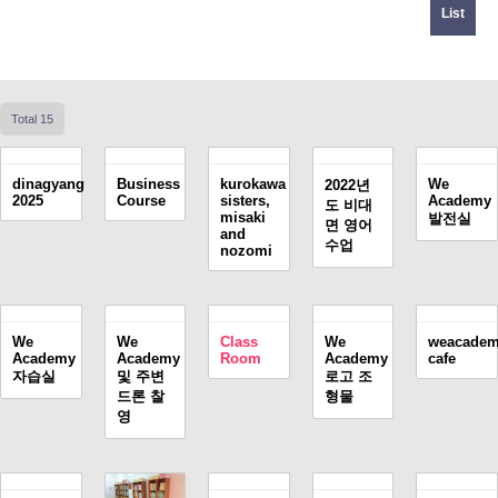
List
Total 15
dinagyang
Business
kurokawa
We
2022년
2025
Course
sisters,
Academy
도 비대
misaki
발전실
면 영어
and
수업
nozomi
We
We
Class
We
weacade
Academy
Academy
Room
Academy
cafe
자습실
및 주변
로고 조
드론 찰
형물
영