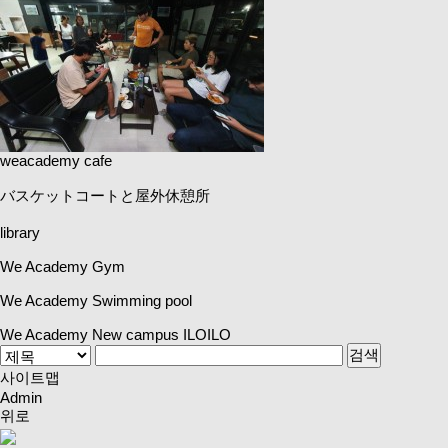
weacademy cafe
バスケットコートと屋外休憩所
library
We Academy Gym
We Academy Swimming pool
We Academy New campus ILOILO
사이트맵
Admin
위로