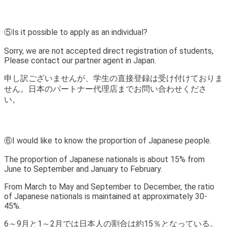
⑤Is it possible to apply as an individual?
Sorry, we are not accepted direct registration of students,
Please contact our partner agent in Japan.
申し訳ございませんが、学生の直接登録は受け付けておりま
せん。
日本のパートナー代理店までお問い合わせくださ
い。
⑥I would like to know the proportion of Japanese people.
The proportion of Japanese nationals is about 15% from
June to September and January to February.
From March to May and September to December, the ratio
of Japanese nationals is maintained at approximately 30-
45%.
6～9月と1～2月では日本人の割合は約15％となっている。