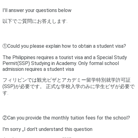
I'll answer your questions below
以下でご質問にお答えします.
①Could you please explain how to obtain a student visa?
The Philippines requires a tourist visa and a Special Study
Permit(SSP) Studying in Academy.
Only formal school
admission requires a student visa
フィリピンでは観光ビザとアカデミー留学特別就学許可証
(SSP)が必要です。 正式な学校入学のみに学生ビザが必要で
す.
②Can you provide the monthly tuition fees for the school?
I'm sorry ,,I don't understand this question